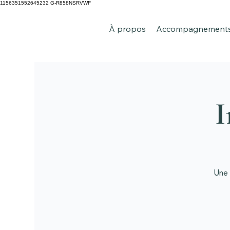
1156351552645232 G-R858NSRVWF
À propos
Accompagnements 
I
Une 