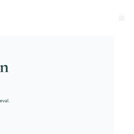
on
eval.