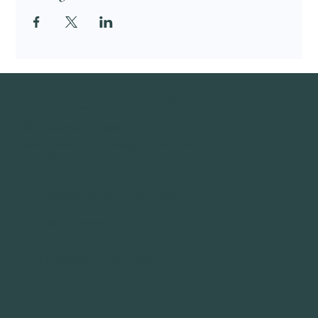
Nos coordonnées
​9215 avenue Royale
Sainte-Anne-de-Beaupré, Québec
G0A 3C0
Écrivez à Nadia
nadia@atelierssatva.com
Suivre Nadia